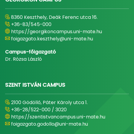
8360 Keszthely, Deák Ferenc utca 16.
+36-83/545-000
https://georgikoncampus.uni-mate.hu
foigazgato.keszthely@uni-mate.hu
Campus-főigazgató
Dr. Rózsa László
SZENT ISTVÁN CAMPUS
2100 Gödöllő, Páter Károly utca 1.
+36-28/522-000 / 3020
https://szentistvancampus.uni-mate.hu
foigazgato.godollo@uni-mate.hu