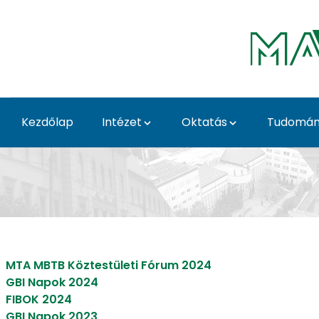
Ugrás a fő tartalomhoz
Kezdőlap
Intézet
Oktatás
Tudomá
Archívum - Genetika é
MTA MBTB Köztestületi Fórum 2024
GBI Napok 2024
FIBOK 2024
GBI Napok 2023