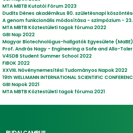
MTA MBTB Kutatói Fórum 2023
Dudits Dénes akadémikus 80. születésnapi köszönté
A genom funkcionális módosítása - szimpózium - 23.
MTA MBTB Köztestületi tagok fóruma 2022
GBI Nap 2022
Magyar Biotechnológus-hallgatók Egyesülete (MaBE
Prof. András Nagy - Engineering a Safe and Allo-Toler
V4SDB Student Summer School 2022
FIBOK 2022
XXVIII. Növénynemesítési Tudományos Napok 2022
19th WELLMANN INTERNATIONAL SCIENTIFIC CONFERENC
GBI Napok 2021
MTA MBTB Köztestületi tagok fóruma 2021
BUDAI CAMPUS