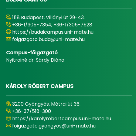
1118 Budapest, Villányi út 29-43.
+36-1/305-7354, +36-1/305-7528
https://budaicampus.uni-mate.hu
foigazgato.buda@uni-mate.hu
Campus-főigazgató
Nyitrainé dr. Sárdy Diána
KÁROLY RÓBERT CAMPUS
3200 Gyöngyös, Mátrai út 36.
+36-37/518-300
https://karolyrobertcampus.uni-mate.hu
foigazgato.gyongyos@uni-mate.hu