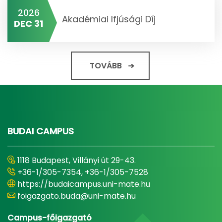
2026
Akadémiai Ifjúsági Díj
DEC 31
TOVÁBB
BUDAI CAMPUS
1118 Budapest, Villányi út 29-43.
+36-1/305-7354, +36-1/305-7528
https://budaicampus.uni-mate.hu
foigazgato.buda@uni-mate.hu
Campus-főigazgató