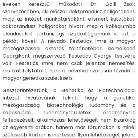
éveken keresztül működött Dr. Galli Zsolt
szervezésében, aki először doktorandusz hallgatóként,
majd az intézet munkatársaként, elismert kutatókat,
doktorandusz hallgatókat hívott meg a kollégiumba
előadásokat tartani, így szakkollégiumunk is ezt a
példát követi. A névadó Festetics Imre a magyar
mezőgazdasági oktatás történetében kiemelkedő
Georgikont megszervező Festetics György testvére
volt. Festetics Imre nem csak jelentős nemesítési
munkát folytatott, hanem nevéhez szorosan fűződik a
magyar genetika születése is.
Gesztorintézetünk, a Genetika és Biotechnológiai
Intézet hivatásának tekinti, hogy a genetika,
mezőgazdasági biotechnológia tudomány és a
kapcsolódó tudományterületek eredményeit,
felfedezéseit, alkalmazási lehetőségeit nem kizárólag
az egyetemi órákon, hanem más fórumokon is minél
szélesebb körben ismertesse. Ilyen lehetőséget jelent