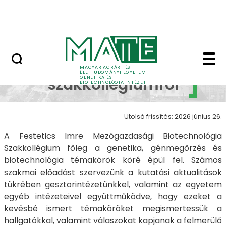
Oktatás
Ugrás a fő tartalomhoz
Tudomány
A szakkollégiumról - 
A
MAGYAR AGRÁR- ÉS
ÉLETTUDOMÁNYI EGYETEM
GENETIKA ÉS
szakkollégiumról
BIOTECHNOLÓGIA INTÉZET
Utolsó frissítés: 2026 június 26.
A Festetics Imre Mezőgazdasági Biotechnológia
Szakkollégium főleg a genetika, génmegőrzés és
biotechnológia témakörök köré épül fel. Számos
szakmai előadást szervezünk a kutatási aktualitások
tükrében gesztorintézetünkkel, valamint az egyetem
egyéb intézeteivel együttműködve, hogy ezeket a
kevésbé ismert témaköröket megismertessük a
hallgatókkal, valamint válaszokat kapjanak a felmerülő