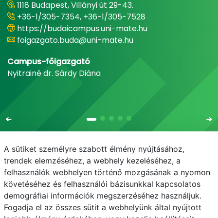
1118 Budapest, Villányi út 29-43.
+36-1/305-7354, +36-1/305-7528
https://budaicampus.uni-mate.hu
foigazgato.buda@uni-mate.hu
Campus-főigazgató
Nyitrainé dr. Sárdy Diána
A sütiket személyre szabott élmény nyújtásához,
trendek elemzéséhez, a webhely kezeléséhez, a
felhasználók webhelyen történő mozgásának a nyomon
E-mail
Telefonkönyv
NEPTUN
E-learning
követéséhez és felhasználói bázisunkkal kapcsolatos
demográfiai információk megszerzéséhez használjuk.
Adatvédelem
Fogadja el az összes sütit a webhelyünk által nyújtott