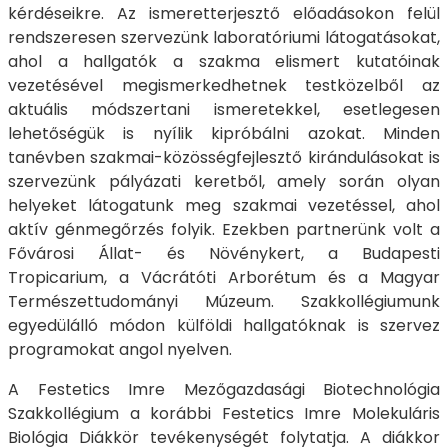
kérdéseikre. Az ismeretterjesztő előadásokon felül
rendszeresen szervezünk laboratóriumi látogatásokat,
ahol a hallgatók a szakma elismert kutatóinak
vezetésével megismerkedhetnek testközelből az
aktuális módszertani ismeretekkel, esetlegesen
lehetőségük is nyílik kipróbálni azokat. Minden
tanévben szakmai-közösségfejlesztő kirándulásokat is
szervezünk pályázati keretből, amely során olyan
helyeket látogatunk meg szakmai vezetéssel, ahol
aktív génmegőrzés folyik. Ezekben partnerünk volt a
Fővárosi Állat- és Növénykert, a Budapesti
Tropicarium, a Vácrátóti Arborétum és a Magyar
Természettudományi Múzeum. Szakkollégiumunk
egyedülálló módon külföldi hallgatóknak is szervez
programokat angol nyelven.
A Festetics Imre Mezőgazdasági Biotechnológia
Szakkollégium a korábbi Festetics Imre Molekuláris
Biológia Diákkör tevékenységét folytatja. A diákkor