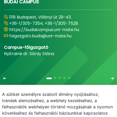
BUDAI CAMPUS
1118 Budapest, Villányi út 29-43.
+36-1/305-7354, +36-1/305-7528
https://budaicampus.uni-mate.hu
foigazgato.buda@uni-mate.hu
Campus-főigazgató
Nyitrainé dr. Sárdy Diána
A sütiket személyre szabott élmény nyújtásához,
trendek elemzéséhez, a webhely kezeléséhez, a
felhasználók webhelyen történő mozgásának a nyomon
E-mail
Telefonkönyv
NEPTUN
E-learning
követéséhez és felhasználói bázisunkkal kapcsolatos