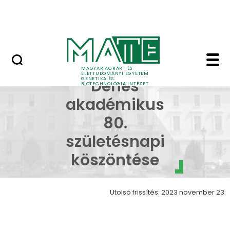
Oktatás
Ugrás a fő tartalomhoz
Tudomány
Dudits Dénes akadémik
Dudits
MAGYAR AGRÁR- ÉS
ÉLETTUDOMÁNYI EGYETEM
GENETIKA ÉS
Dénes
BIOTECHNOLÓGIA INTÉZET
akadémikus
80.
születésnapi
köszöntése
Utolsó frissítés: 2023 november 23.