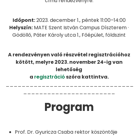
című rendezvényre.
Időpont:
2023. december 1., péntek 11:00–14:00
Helyszín:
MATE Szent István Campus Díszterem ·
Gödöllő, Páter Károly utca 1., Főépület, földszint
A rendezvényen való részvétel regisztrációhoz
kötött, melyre 2023. november 24-ig van
lehetőség
a
regisztráció
szóra kattintva.
________________________________
_______________________
Program
Prof. Dr. Gyuricza Csaba rektor köszöntője