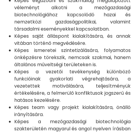
Képes eligazodni és szakmailag megalapozott
véleményt alkotni a mezőgazdasági
biotechnológiához kapcsolódó hazai és
nemzetközi gazdaságpolitikai, valamint
társadalmi eseményekkel kapcsolatban.
Képes saját álláspont kialakítására, és annak
vitában történő megvédésére.
Képes ismeretei szintetizálására, folyamatos
önképzésre törekszik, nemcsak szakmai, hanem
általános műveltségi területeken is.
Képes a vezetői tevékenység különböző
funkcióinak gyakorlati végrehajtására, a
vezetettek motiválására, teljesítményük
értékelésére, a felmerülő konfliktusok jogszerű és
hatásos kezelésére.
Képes team vagy projekt kialakítására, önálló
irányítására.
Képes a mezőgazdasági biotechnológia
szakterületén magyarul és angol nyelven írásban