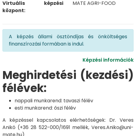
Virtuális képzési
MATE AGRI-FOOD
központ:
A képzés állami ösztöndíjas és önköltséges
finanszírozási formában is indul.
Képzési információk
Meghirdetési (kezdési)
félévek:
nappali munkarend: tavaszi félév
esti munkarend: őszi félév
A képzéssel kapcsolatos elérhetőségek: Dr. Veres
Anikó (+36 28 522-000/1691 mellék, Veres.Aniko@uni-
mate.hu)