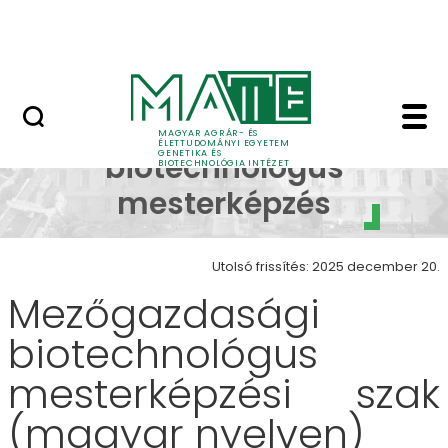
Oktatás
Ugrás a fő tartalomhoz
Tudomány
Mezőgazdasági biotec
Mezőgazdasági
MAGYAR AGRÁR- ÉS
ÉLETTUDOMÁNYI EGYETEM
GENETIKA ÉS
biotechnológus
BIOTECHNOLÓGIA INTÉZET
mesterképzés
Utolsó frissítés: 2025 december 20.
Mezőgazdasági
biotechnológus
mesterképzési szak
(magyar nyelven)