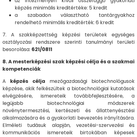
az intézményen kívüli összefüggő gyakorlati
képzés minimális kreditértéke: 5 kredit
a szabadon választható tantárgyakhoz
rendelhető minimális kreditérték: 6 kredit
7. A szakképzettség képzési területek egységes
osztályozási rendszere szerinti tanulmányi területi
besorolása:
621/0811
8. A mesterképzési szak képzési célja és a szakmai
kompetenciák
A
képzés célja
mezőgazdasági biotechnológusok
képzése, akik felkészültek a biotechnológiai kutatások
elvégzésére, ismereteik továbbfejlesztésére, a
legújabb biotechnológiai módszerek
növénytermesztési, kertészeti és állattenyésztési
alkalmazására és a gyakorlati bevezetés irányítására.
Elméleti tudásuk alapján, vezetési-szervezési és
kommunikációs ismereteik birtokában képesek