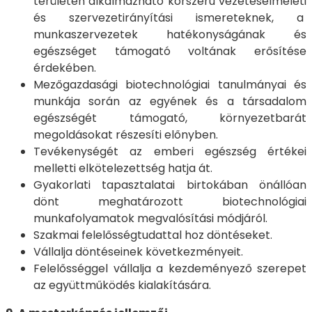
területén alkalmazható korszerű vezetéselméleti
és szervezetirányítási ismereteknek, a
munkaszervezetek hatékonyságának és
egészséget támogató voltának erősítése
érdekében.
Mezőgazdasági biotechnológiai tanulmányai és
munkája során az egyének és a társadalom
egészségét támogató, környezetbarát
megoldásokat részesíti előnyben.
Tevékenységét az emberi egészség értékei
melletti elkötelezettség hatja át.
Gyakorlati tapasztalatai birtokában önállóan
dönt meghatározott biotechnológiai
munkafolyamatok megvalósítási módjáról.
Szakmai felelősségtudattal hoz döntéseket.
Vállalja döntéseinek következményeit.
Felelősséggel vállalja a kezdeményező szerepet
az együttműködés kialakítására.