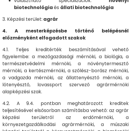
választható specializációk:
növényi
biotechnológia
és
állati biotechnológia
3. Képzési terület:
agrár
4. A mesterképzésbe történő belépésnél
előzményként elfogadott szakok
4.1. Teljes kreditérték beszámításával vehető
figyelembe: a mezőgazdasági mérnöki, a biológia, a
természetvédelmi mérnöki, a növénytermesztő
mérnöki, a kertészmérnöki, a szőlész-borász mérnöki,
a vadgazda mérnöki, az állattenyésztő mérnöki, a
lótenyésztő, lovassport szervező agrármérnöki
alapképzési szak.
4.2. A 9.4. pontban meghatározott kreditek
teljesítésével elsősorban számításba vehető: az agrár
képzési területről az erdőmérnöki, a
környezetgazdálkodási agrármérnöki, a műszaki