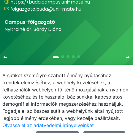
https://budaicampus.uni-mate.hu
foigazgato.buda@uni-mate.hu
Campus-főigazgató
Nyitrainé dr. Sárdy Diána
A sütiket személyre szabott élmény nyújtásához,
trendek elemzéséhez, a webhely kezeléséhez, a
felhasználók webhelyen történő mozgásának a nyomon
E-mail
Telefonkönyv
NEPTUN
E-learning
követéséhez és felhasználói bázisunkkal kapcsolatos
demográfiai információk megszerzéséhez használjuk.
Adatvédelem
Fogadja el az összes sütit a webhelyünk által nyújtott
legjobb élmény érdekében, vagy kezelje beállításait.
Olvassa el az adatvédelmi irányelveinket