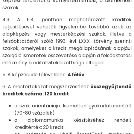
képzési területről a környezetmérnöki, a biomérnöki
szakok.
4.3. A 9.4. pontban meghatározott kreditek
teljesítésével vehetők figyelembe továbbá azok az
alapképzési vagy mesterképzési szakok, illetve a
felsőoktatásról szóló 1993. évi LXXX. törvény szerinti
szakok, amelyeket a kredit megállapításának alapjául
szolgáló ismeretek összevetése alapján a felsőoktatási
intézmény kreditátviteli bizottsága elfogad.
5. A képzési idő félévekben:
4 félév
6. A mesterfokozat megszerzéséhez
összegyűjtendő
kreditek száma: 120 kredit
a szak orientációja: kiemelten gyakorlatorientált
(70-80 százalék)
a diplomamunka készítéséhez rendelt
kreditérték: 20 kredit