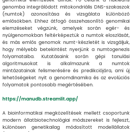
genomba integrálódott mitokondriális DNS-szakaszok
(numtok) azonosítása és vizsgálata különböző
emlősökben. Ehhez átfogó összehasonlító genomikai
elemzéseket végzünk, amelyek során egér- és
nyúlgenomokban feltérképeztük a numtok eloszlását,
és más emlős genomok numt-készletét is vizsgáljuk,
hogy mélyebb betekintést nyerjünk a numtogenezis
folyamataiba. Kutatásaink során gépi tanulási
algoritmusokat is alkalmazunk a numtok
mintázatainak felismerésére és predikciójára, ami új
lehetőségeket nyit a genomdinamika és az evolúciós
folyamatok pontosabb megértésében.
https://manudb.streamlit.app/
A bioinformatikai megközelítések mellett csoportunk
modern állatbiotechnológiai módszereket is fejleszt,
különösen genetikailag módosított modellállatok