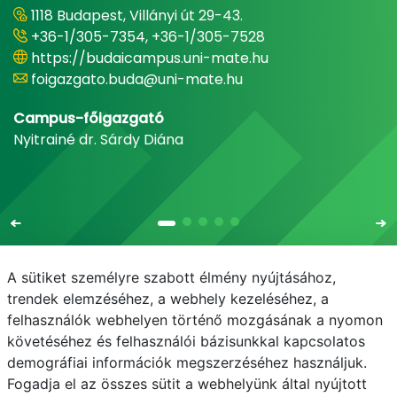
1118 Budapest, Villányi út 29-43.
+36-1/305-7354, +36-1/305-7528
https://budaicampus.uni-mate.hu
foigazgato.buda@uni-mate.hu
Campus-főigazgató
Nyitrainé dr. Sárdy Diána
A sütiket személyre szabott élmény nyújtásához,
trendek elemzéséhez, a webhely kezeléséhez, a
felhasználók webhelyen történő mozgásának a nyomon
E-mail
Telefonkönyv
NEPTUN
E-learning
követéséhez és felhasználói bázisunkkal kapcsolatos
demográfiai információk megszerzéséhez használjuk.
Adatvédelem
Fogadja el az összes sütit a webhelyünk által nyújtott