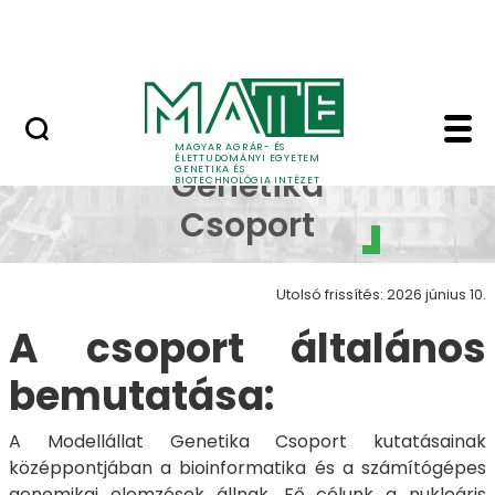
Oktatás
Ugrás a fő tartalomhoz
Tudomány
Modellállat Genetika ​
Modellállat
MAGYAR AGRÁR- ÉS
ÉLETTUDOMÁNYI EGYETEM
GENETIKA ÉS
Genetika
BIOTECHNOLÓGIA INTÉZET
Csoport
Utolsó frissítés: 2026 június 10.
A csoport általános
bemutatása:
A Modellállat Genetika Csoport kutatásainak
középpontjában a bioinformatika és a számítógépes
genomikai elemzések állnak. Fő célunk a nukleáris