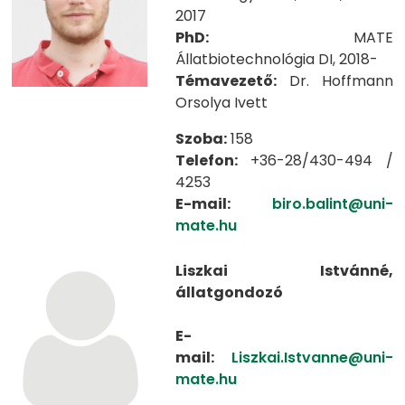
2017
PhD:
MATE
Állatbiotechnológia DI, 2018-
Témavezető:
Dr. Hoffmann
Orsolya Ivett
Szoba:
158
Telefon:
+36-28/430-494 /
4253
E-mail:
biro.balint@uni-
mate.hu
Liszkai Istvánné,
állatgondozó
E-
mail:
Liszkai.Istvanne@uni-
mate.hu