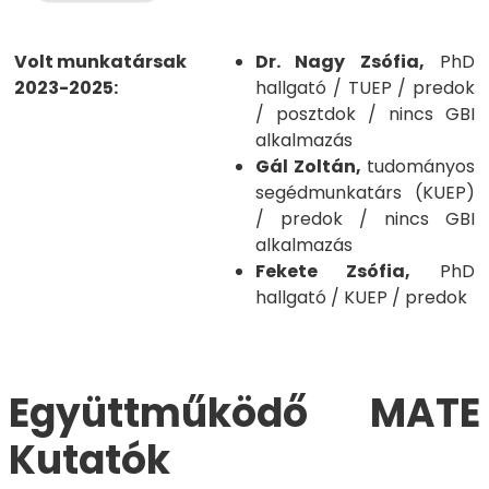
Volt munkatársak
Dr. Nagy Zsófia,
PhD
2023-2025:
hallgató / TUEP / predok
/ posztdok / nincs GBI
alkalmazás
Gál Zoltán,
tudományos
segédmunkatárs (KUEP)
/ predok / nincs GBI
alkalmazás
Fekete Zsófia,
PhD
hallgató / KUEP / predok
Együttműködő MATE
Kutatók