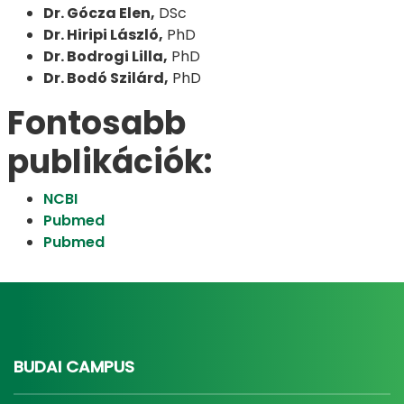
Dr. Gócza Elen,
DSc
Dr. Hiripi László,
PhD
Dr. Bodrogi Lilla,
PhD
Dr. Bodó Szilárd,
PhD
Fontosabb
publikációk:
NCBI
Pubmed
Pubmed
BUDAI CAMPUS