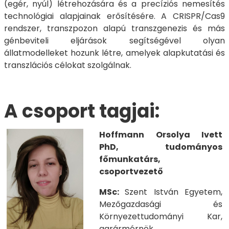
(egér, nyúl) létrehozására és a precíziós nemesítés
technológiai alapjainak erősítésére. A CRISPR/Cas9
rendszer, transzpozon alapú transzgenezis és más
génbeviteli eljárások segítségével olyan
állatmodelleket hozunk létre, amelyek alapkutatási és
transzlációs célokat szolgálnak.
A csoport tagjai:
Hoffmann Orsolya Ivett
PhD, tudományos
főmunkatárs,
csoportvezető
​​​​​MSc:
Szent István Egyetem,
Mezőgazdasági és
Környezettudományi Kar,
agrármérnök