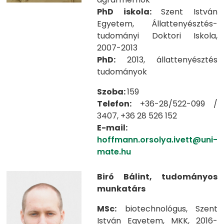
PhD iskola:
Szent István
Egyetem, Állattenyésztés-
tudományi Doktori Iskola,
2007-2013
PhD:
2013, állattenyésztés
tudományok
Szoba:
159
Telefon:
+36-28/522-099 /
3407, +36 28 526 152
E-mail:
hoffmann.orsolya.ivett@uni-
mate.hu
Biró Bálint, tudományos
munkatárs
MSc:
biotechnológus, Szent
István Egyetem, MKK, 2016-