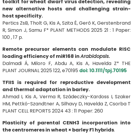
toolkit for wheat dwarf virus detection, revealing
new alternative hosts and challenging strain-
host specificity.
Pertics ZsB, Tholt G, Kis A, Szita É, Gerő K, Gerstenbrand
R, Simon J, Samu F* PLANT METHODS 2025 21 : 1 Paper:
100 , 17 p.
Remote precursor elements can modulate RISC
loading efficiency of miR168 in
Arabidopsis
.
Dalmadi Á, Miloro F, Abdu A, Kis A, Havelda Z* THE
PLANT JOURNAL 2025 122, e70195
doi: 10.1111/tpj.70195
TFIIS is required for reproductive development
and thermal adaptation in barley.
Ahmad I, Kis A, Verma R, Szádeczky-Kardoss I, Szaker
HM, Pettkó-Szandtner A, Silhavy D, Havelda Z, Csorba T
PLANT CELL REPORTS 2024 43 : 11 Paper: 260
Plasticity of parental CENH3 incorporation into
the centromeres in wheat × barley F1 hybrids
.