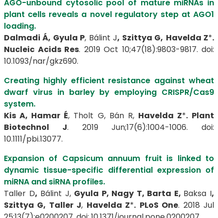
AGO-unbound cytosolic pool of mature miRNAs in
plant cells reveals a novel regulatory step at AGO1
loading.
Dalmadi Á, Gyula P
, Bálint J
, Szittya G,
Havelda Z
*
.
Nucleic Acids Res
. 2019 Oct 10;47(18):9803-9817. doi:
10.1093/nar/gkz690.
Creating highly efficient resistance against wheat
dwarf virus in barley by employing CRISPR/Cas9
system.
Kis A, Hamar É
, Tholt G, Bán R,
Havelda Z
*
.
Plant
Biotechnol J
. 2019 Jun;17(6):1004-1006. doi:
10.1111/pbi.13077.
Expansion of Capsicum annuum fruit is linked to
dynamic tissue-specific differential expression of
miRNA and siRNA profiles.
Taller D
,
Bálint J,
Gyula P, Nagy T, Barta E,
Baksa I
,
Szittya G, Taller J
,
Havelda Z
*
.
PLoS One
. 2018 Jul
25;13(7):e0200207. doi: 10.1371/journal.pone.0200207