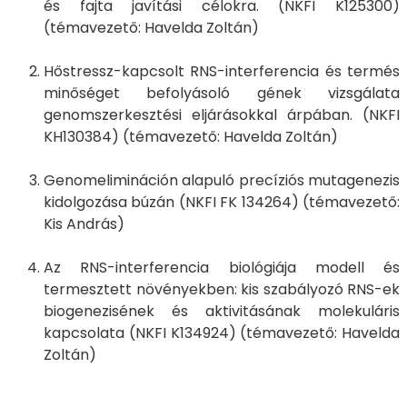
és fajta javítási célokra. (NKFI K125300)
(témavezető: Havelda Zoltán)
Hőstressz-kapcsolt RNS-interferencia és termés
minőséget befolyásoló gének vizsgálata
genomszerkesztési eljárásokkal árpában. (NKFI
KH130384) (témavezető: Havelda Zoltán)
Genomelimináción alapuló precíziós mutagenezis
kidolgozása búzán (NKFI FK 134264) (témavezető:
Kis András)
Az RNS-interferencia biológiája modell és
termesztett növényekben: kis szabályozó RNS-ek
biogenezisének és aktivitásának molekuláris
kapcsolata (NKFI K134924) (témavezető: Havelda
Zoltán)