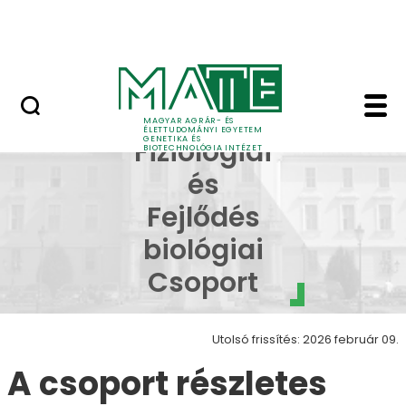
Oktatás
Ugrás a fő tartalomhoz
Tudomány
Növény Fiziológiai és 
Növény
MAGYAR AGRÁR- ÉS
ÉLETTUDOMÁNYI EGYETEM
GENETIKA ÉS
Fiziológiai
BIOTECHNOLÓGIA INTÉZET
és
Fejlődés
biológiai
Csoport
Utolsó frissítés: 2026 február 09.
A csoport részletes