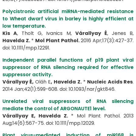
Polycistronic artificial miRNA-mediated resistance
to Wheat dwarf virus in barley is highly efficient at
low temperature.
Kis A
, Tholt G, Ivanics M,
Várallyay É
, Jenes B,
Havelda Z.
*
Mol Plant Pathol.
2016 Apr;17(3):427-37.
doi: 10.1111/mpp.12291.
Independent parallel functions of p19 plant viral
suppressor of RNA silencing required for effective
suppressor activity.
Várallyay É,
Oláh E
,
Havelda Z.
*
Nucleic Acids Res
.
2014 Jan;42(1):599-608. doi: 10.1093/nar/gkt846.
Unrelated viral suppressors of RNA silencing
mediate the control of ARGONAUTE1 level.
Várallyay E,
Havelda Z.
* Mol Plant Pathol. 2013
Aug;14(6):567-75. doi: 10.1111/mpp.12029.
Plant virus-mediated induction of miR168 is