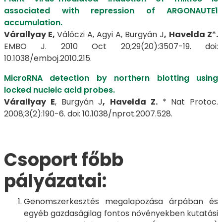
associated with repression of ARGONAUTE1
accumulation.
Várallyay E,
Válóczi A, Agyi A, Burgyán J
,
Havelda Z
*
.
EMBO J. 2010 Oct 20;29(20):3507-19. doi:
10.1038/emboj.2010.215.
MicroRNA detection by northern blotting using
locked nucleic acid probes.
Várallyay E
, Burgyán J
,
Havelda Z.
* Nat Protoc.
2008;3(2):190-6. doi: 10.1038/nprot.2007.528.
Csoport főbb
pályázatai:
Genomszerkesztés megalapozása árpában és
egyéb gazdaságilag fontos növényekben kutatási