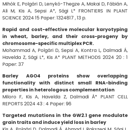
Mihók E, Polgári D, Lenykó-Thegze A, Makai D, Fábián A,
Ali M, Kis A, Sepsi A*, Sági L* FRONTIERS IN PLANT
SCIENCE 2024 15 Paper: 1324817 , 13 p.
Rapid and cost-effective molecular karyotyping
in wheat, barley, and their cross-progeny by
chromosome-specific multiplex PCR.
Mohammad A, Polgári D, Sepsi A, Kontra L, Dalmadi Á,
Havelda Z, Sági L*, Kis A* PLANT METHODS 2024 20 : 1
Paper: 37
Barley AGO4 proteins show overlapping
functionality with distinct small RNA-binding
properties in heterologous complementation
Miloro F, Kis A, Havelda Z, Dalmadi Á* PLANT CELL
REPORTS 2024 43 : 4 Paper: 96
Targeted mutations in the GW2.1 gene modulate
grain traits and induce yield loss in barley
Kis A, Polgári D, Dalmadi Á, Ahmad I, Rakszegi M, Sági L,