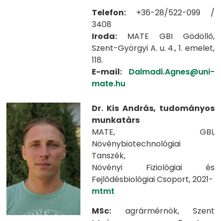
Telefon:
+36-28/522-099 /
3408
Iroda:
MATE GBI Gödöllő,
Szent-Györgyi A. u. 4., 1. emelet,
118.
E-mail:
Dalmadi.Agnes@uni-
mate.hu
Dr. Kis András, tudományos
munkatárs
MATE, GBI,
Növénybiotechnológiai
Tanszék,
Növényi Fiziológiai és
Fejlődésbiológiai Csoport, 2021-
mtmt
MSc:
agrármérnök, Szent