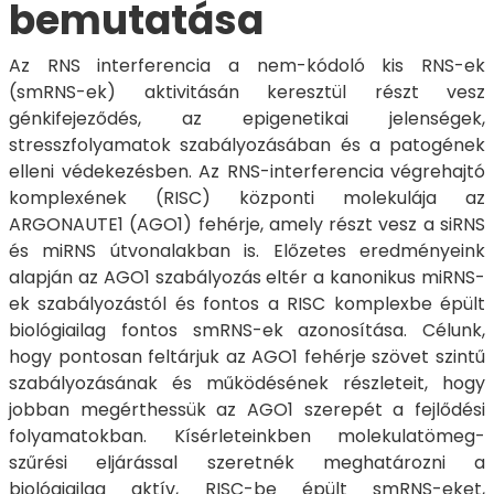
bemutatása
Az RNS interferencia a nem-kódoló kis RNS-ek
(smRNS-ek) aktivitásán keresztül részt vesz
génkifejeződés, az epigenetikai jelenségek,
stresszfolyamatok szabályozásában és a patogének
elleni védekezésben. Az RNS-interferencia végrehajtó
komplexének (RISC) központi molekulája az
ARGONAUTE1 (AGO1) fehérje, amely részt vesz a siRNS
és miRNS útvonalakban is. Előzetes eredményeink
alapján az AGO1 szabályozás eltér a kanonikus miRNS-
ek szabályozástól és fontos a RISC komplexbe épült
biológiailag fontos smRNS-ek azonosítása. Célunk,
hogy pontosan feltárjuk az AGO1 fehérje szövet szintű
szabályozásának és működésének részleteit, hogy
jobban megérthessük az AGO1 szerepét a fejlődési
folyamatokban. Kísérleteinkben molekulatömeg-
szűrési eljárással szeretnék meghatározni a
biológiailag aktív, RISC-be épült smRNS-eket,