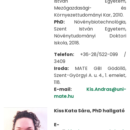
István Egyetem,
Mezőgazdasági- és
Környezettudományi Kar, 2010.
PhD:
Növénybiotechnológia,
Szent István Egyetem,
Növénytudományi Doktori
Iskola, 2018.
Telefon:
+36-28/522-099 /
3409
Iroda:
MATE GBI Gödöllő,
Szent-Györgyi A. u. 4., 1. emelet,
118.
E-mail:
Kis.Andras@uni-
mate.hu
Kiss Kata Sára, PhD hallgató
E-