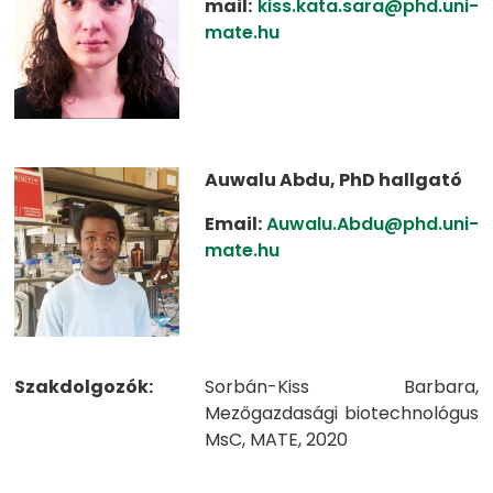
mail:
kiss.kata.sara@phd.uni-
mate.hu
Auwalu Abdu, PhD hallgató
Email:
Auwalu.Abdu@phd.uni-
mate.hu
Szakdolgozók:
Sorbán-Kiss Barbara,
Mezőgazdasági biotechnológus
MsC, MATE, 2020