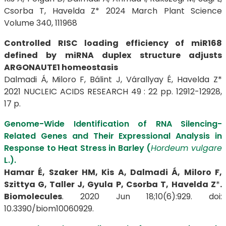
Csorba T, Havelda Z* 2024 March Plant Science
Volume 340, 111968
Controlled RISC loading efficiency of miR168
defined by miRNA duplex structure adjusts
ARGONAUTE1 homeostasis
Dalmadi Á, Miloro F, Bálint J, Várallyay É, Havelda Z*
2021 NUCLEIC ACIDS RESEARCH 49 : 22 pp. 12912-12928,
17 p.
Genome-Wide Identification of RNA Silencing-
Related Genes and Their Expressional Analysis in
Response to Heat Stress in Barley (
Hordeum vulgare
L.).
Hamar É, Szaker HM, Kis A, Dalmadi Á, Miloro F,
Szittya G, Taller J, Gyula P, Csorba T,
Havelda Z
*
.
Biomolecules
. 2020 Jun 18;10(6):929. doi:
10.3390/biom10060929.