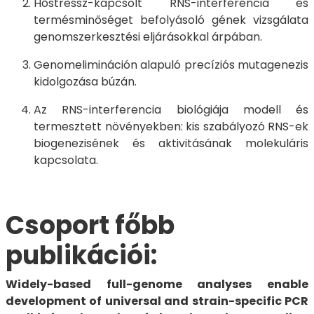
Hőstressz-kapcsolt RNS-interferencia és
termésminőséget befolyásoló gének vizsgálata
genomszerkesztési eljárásokkal árpában.
Genomelimináción alapuló precíziós mutagenezis
kidolgozása búzán.
Az RNS-interferencia biológiája modell és
termesztett növényekben: kis szabályozó RNS-ek
biogenezisének és aktivitásának molekuláris
kapcsolata.
Csoport főbb
publikációi:
Widely-based full-genome analyses enable
development of universal and strain-specific PCR