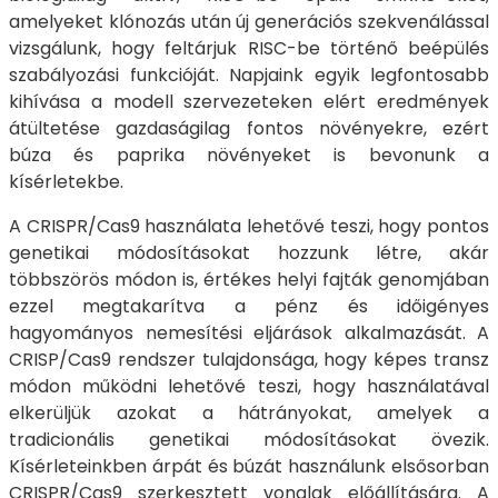
amelyeket klónozás után új generációs szekvenálással
vizsgálunk, hogy feltárjuk RISC-be történő beépülés
szabályozási funkcióját. Napjaink egyik legfontosabb
kihívása a modell szervezeteken elért eredmények
átültetése gazdaságilag fontos növényekre, ezért
búza és paprika növényeket is bevonunk a
kísérletekbe.
A CRISPR/Cas9 használata lehetővé teszi, hogy pontos
genetikai módosításokat hozzunk létre, akár
többszörös módon is, értékes helyi fajták genomjában
ezzel megtakarítva a pénz és időigényes
hagyományos nemesítési eljárások alkalmazását. A
CRISP/Cas9 rendszer tulajdonsága, hogy képes transz
módon működni lehetővé teszi, hogy használatával
elkerüljük azokat a hátrányokat, amelyek a
tradicionális genetikai módosításokat övezik.
Kísérleteinkben árpát és búzát használunk elsősorban
CRISPR/Cas9 szerkesztett vonalak előállítására. A