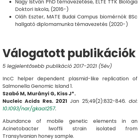
Nagy István PhD témavezetése, ELTE TTK Biológia
Doktori Iskola, (2016-)
Oláh Eszter, MATE Budai Campus biomérnök BSc
hallgató diplomamunka témavezetés (2020-)
​​​​​​​Válogatott publikációk
5 legjelentősebb publikáció 2017-2021 (5év)
IncC helper dependent plasmid-like replication of
Salmonella Genomic Island 1.
Szabó M, Murányi G, Kiss J*.
Nucleic Acids Res. 2021
Jan 25;49(2):832-846.
doi:
10.1093/nar/gkaa1257
.
Abundance of mobile genetic elements in an
Acinetobacter lwoffii strain isolated from
Transylvanian honey sample.