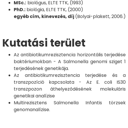
MSc.:
biológus, ELTE TTK, (1993)
PhD.:
biológia, ELTE TTK, (2000)
egyéb cím, kinevezés, díj
(Bolyai-plakett, 2006.)
Kutatási terület
Az antibiotikumrezisztencia horizontális terjedése
baktériumokban - A Salmonella genomi sziget 1
terjedésének genetikája.
Az antibiotikumrezisztencia terjedése és a
transzpozíció kapcsolata - Az E. coli IS30
transzpozon áthelyeződésének molekuláris
genetikai analízise
Multirezisztens Salmonella Infantis törzsek
genomanalízise.