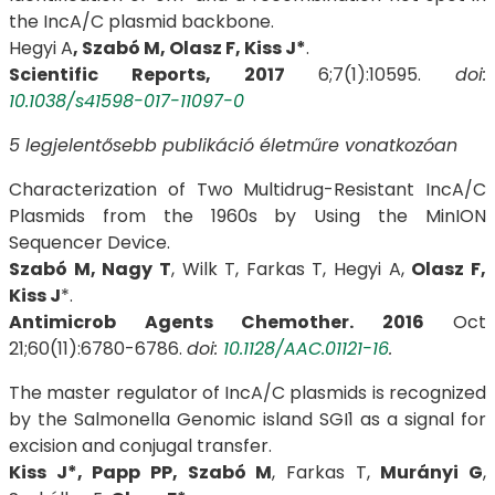
the IncA/C plasmid backbone.
Hegyi A
, Szabó M, Olasz F, Kiss J*
.
Scientific Reports, 2017
6;7(1):10595.
doi:
10.1038/s41598-017-11097-0
5 legjelentősebb publikáció életműre vonatkozóan
Characterization of Two Multidrug-Resistant IncA/C
Plasmids from the 1960s by Using the MinION
Sequencer Device.
Szabó M, Nagy T
, Wilk T, Farkas T, Hegyi A,
Olasz F,
Kiss J
*.
Antimicrob Agents Chemother. 2016
Oct
21;60(11):6780-6786.
doi:
10.1128/AAC.01121-16
.
The master regulator of IncA/C plasmids is recognized
by the Salmonella Genomic island SGI1 as a signal for
excision and conjugal transfer.
Kiss J*, Papp PP, Szabó M
, Farkas T,
Murányi G
,