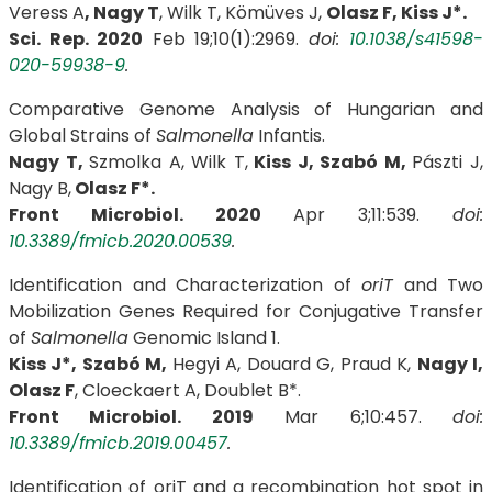
Veress A
, Nagy T
, Wilk T, Kömüves J,
Olasz F,
Kiss J*.
Sci. Rep. 2020
Feb 19;10(1):2969.
doi:
10.1038/s41598-
020-59938-9
.
Comparative Genome Analysis of Hungarian and
Global Strains of
Salmonella
Infantis.
Nagy T,
Szmolka A, Wilk T,
Kiss J, Szabó M,
Pászti J,
Nagy B,
Olasz F*.
Front Microbiol. 2020
Apr 3;11:539.
doi:
10.3389/fmicb.2020.00539
.
Identification and Characterization of
oriT
and Two
Mobilization Genes Required for Conjugative Transfer
of
Salmonella
Genomic Island 1.
Kiss J*, Szabó M,
Hegyi A, Douard G, Praud K,
Nagy I,
Olasz F
, Cloeckaert A, Doublet B*.
Front Microbiol. 2019
Mar 6;10:457.
doi:
10.3389/fmicb.2019.00457
.
Identification of oriT and a recombination hot spot in