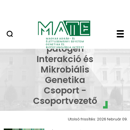
Oktatás
Ugrás a fő tartalomhoz
Tudomány
Gazda-patogén Interak
Gazda-
MAGYAR AGRÁR- ÉS
ÉLETTUDOMÁNYI EGYETEM
GENETIKA ÉS
patogén
BIOTECHNOLÓGIA INTÉZET
Interakció és
Mikrobiális
Genetika
Csoport -
Csoportvezető
Utolsó frissítés: 2026 február 09.