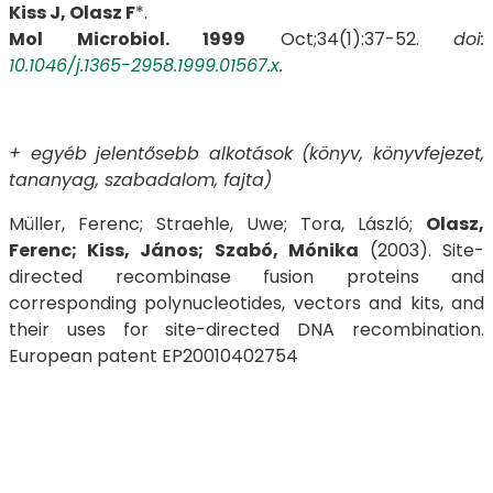
Kiss J, Olasz F
*.
Mol Microbiol. 1999
Oct;34(1):37-52.
doi:
10.1046/j.1365-2958.1999.01567.x
.
+ egyéb jelentősebb alkotások (könyv, könyvfejezet,
tananyag, szabadalom, fajta)
Müller, Ferenc; Straehle, Uwe; Tora, László;
Olasz,
Ferenc; Kiss, János; Szabó, Mónika
(2003). Site-
directed recombinase fusion proteins and
corresponding polynucleotides, vectors and kits, and
their uses for site-directed DNA recombination.
European patent EP20010402754