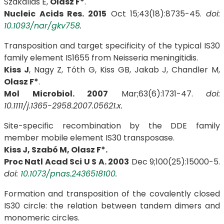
Szakállas E,
Olasz F*
.
Nucleic Acids Res. 2015
Oct 15;43(18):8735-45.
doi:
10.1093/nar/gkv758
.
Transposition and target specificity of the typical IS30
family element IS1655 from Neisseria meningitidis.
Kiss J
, Nagy Z, Tóth G, Kiss GB, Jakab J, Chandler M,
Olasz F*
.
Mol Microbiol. 2007
Mar;63(6):1731-47.
doi:
10.1111/j.1365-2958.2007.05621.x.
Site-specific recombination by the DDE family
member mobile element IS30 transposase.
Kiss J, Szabó M, Olasz F*.
Proc Natl Acad Sci U S A. 2003
Dec 9;100(25):15000-5.
doi:
10.1073/pnas.2436518100
.
Formation and transposition of the covalently closed
IS30 circle: the relation between tandem dimers and
monomeric circles.