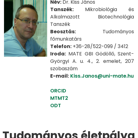
Név:
Dr. Kiss János
Tanszék:
Mikrobiológia és
Alkalmazott Biotechnológia
Tanszék
Beosztás:
Tudományos
főmunkatárs
Telefon:
+36-28/522-099 / 3412
Iroda:
MATE GBI Gödöllő, Szent-
Györgyi A. u. 4., 2. emelet, 207
szobaszám
E-mail:
Kiss.Janos@uni-mate.hu
ORCID
MTMT2
ODT
Tudományos életpálya