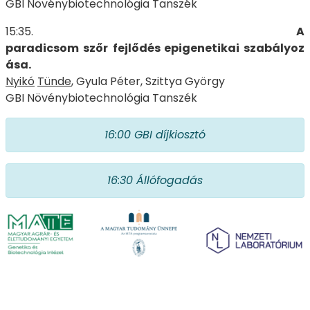
GBI Növénybiotechnológia Tanszék
15:35.
A
paradicsom
szőr
fejlődés
epigenetikai
szabályoz
ása.
Nyikó
Tünde
, Gyula Péter, Szittya György
GBI Növénybiotechnológia Tanszék
16:00 GBI d
íjkiosztó
16:30 Állófogadás