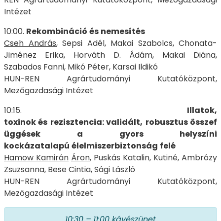
Intézet
10:00.
Rekombináció
és
nemesítés
Cseh András
, Sepsi Adél, Makai Szabolcs, Chonata-
Jiménez Erika, Horváth D. Ádám, Makai Diána,
Szabados Fanni, Mikó Péter, Karsai Ildikó
HUN-REN Agrártudományi Kutatóközpont,
Mezőgazdasági Intézet
10:15.
Illatok,
toxinok
és
rezisztencia:
validált,
robusztus
összef
üggések
a gyors
helyszíni
kockázatalapú
élelmiszerbiztonság
felé
Hamow Kamirán
Áron
, Puskás Katalin, Kutiné, Ambrózy
Zsuzsanna, Bese Cintia, Sági László
HUN-REN Agrártudományi Kutatóközpont,
Mezőgazdasági Intézet
10:30
–
11:00
kávészünet