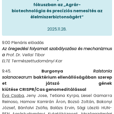
fókuszban
az
„Agrár
-
biotechnológia
és
precíziós
nemesítés
az
élelmiszerbiztonságért”
2025.11.28.
9:00 Plenáris előadás
Az
öregedési
folyamat
szabályozása
és
mechanizmus
a
Prof. Dr. Vellai Tibor
ELTE Természettudományi
Kar
9:45.
Burgonya
Ralstonia
solanacearum
baktérium
ellenállóságában
szerep
et
játszó
gének
kiütése
CRISPR/Cas
genomeditálással
Éva Csaba
, Jeny Jose, Tetiana Kyrpa, Liesel Gamarra
Reinoso, Hamow Kamirán Áron, Bozsó Zoltán, Bakonyi
József, Bánfalvi Zsófia, Balázs Ervin, Sági László HUN-
REN Agrártudományi Kutatóközpont, Mezőgazdasági