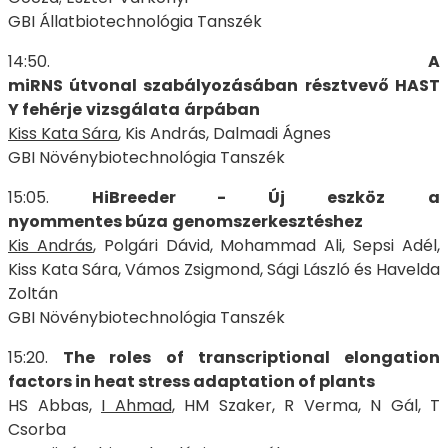
GBI Állatbiotechnológia Tanszék
14:50.
A
miRNS
útvonal
szabályozásában
résztvevő
HAST
Y
fehérje
vizsgálata
árpában
Kiss Kata
Sára
, Kis András, Dalmadi Ágnes
GBI Növénybiotechnológia Tanszék
15:05.
HiBreeder -
Új
eszköz
a
nyommentes
búza
genomszerkesztéshez
Kis András
, Polgári Dávid, Mohammad Ali, Sepsi Adél,
Kiss Kata Sára, Vámos Zsigmond, Sági László és Havelda
Zoltán
GBI Növénybiotechnológia Tanszék
15:20.
The roles of transcriptional elongation
factors in heat stress adaptation of
plants
HS Abbas,
I Ahmad
, HM Szaker, R Verma, N Gál, T
Csorba