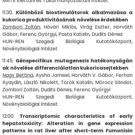
MATE Élettani és Takarmányozástani Intézet
11:30.
Különböző
biostimulátorok
alkalmazása
a
kukorica
produktivitásának
növelése érdekében
Zombori Zoltán
, Hóvári Miklós, Virág Eszter, Horváth
Gábor, Ferenc Györgyi, Posta Katalin, Dudits Dénes
HUN-REN Szegedi Biológiai Kutatóközpont,
Növénybiológiai Intézet
11:45.
Génspecifikus
mutagenezis
hatékonyságán
ak
növelése
differenciálatlan
kukoricasejtekben
Nagy Bettina
, Aysha Jameel, Horváth V. Gábor, Ferhan
Ayaydin, László Nikolett, Török Katalin, Mórocz Sándor,
Zombori Zoltán, Dudits Dénes, Ferenc Györgyi
HUN-REN Szegedi Biológiai Kutatóközpont,
Növénybiológiai Intézet
12:00.
Transcriptomic characteristics of early
hepatotoxicity: Alteration in
gene expression
patterns in rat liver after short-term Fumonisin