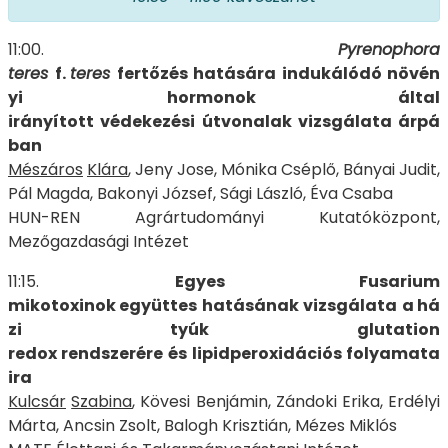
11:00.
Pyrenophora
teres
f.
teres
fertőzés
hatására
indukálódó
növén
yi
hormonok
által
irányított
védekezési
útvonalak
vizsgálata
árpá
ban
Mészáros
Klára
, Jeny Jose, Mónika Cséplő, Bányai Judit,
Pál Magda, Bakonyi József, Sági László, Éva Csaba
HUN-REN Agrártudományi Kutatóközpont,
Mezőgazdasági Intézet
11:15.
Egyes Fusarium
mikotoxinok
együttes
hatásának
vizsgálata
a
há
zi
tyúk
glutation
redox
rendszerére
és
lipidperoxidációs
folyamata
ira
Kulcsár
Szabina
, Kövesi Benjámin, Zándoki Erika, Erdélyi
Márta, Ancsin Zsolt, Balogh Krisztián, Mézes Miklós