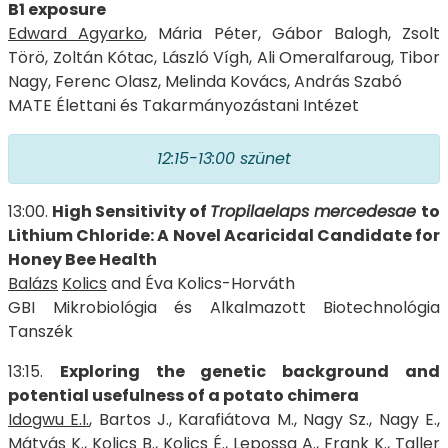
B1 exposure
Edward Agyarko
, Mária Péter, Gábor Balogh, Zsolt
Törö, Zoltán Kótac, László Vígh, Ali Omeralfaroug, Tibor
Nagy, Ferenc Olasz, Melinda Kovács, András Szabó
MATE Élettani és Takarmányozástani Intézet
12:15-13:00
szünet
13:00.
High Sensitivity of
Tropilaelaps mercedesae
to
Lithium Chloride: A Novel Acaricidal Candidate for
Honey Bee Health
Balázs
Kolics
and Éva Kolics-Horváth
GBI Mikrobiológia és Alkalmazott Biotechnológia
Tanszék
13:15.
Exploring the genetic background and
potential usefulness of a potato
chimera
Idogwu E.I.
, Bartos J., Karafiátova M., Nagy Sz., Nagy E.,
Mátyás K., Kolics B., Kolics É., Lepossa A., Frank K., Taller