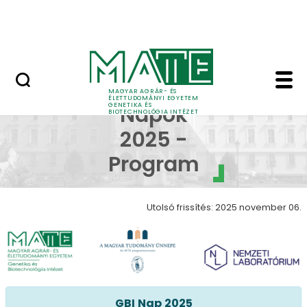
Oktatás
Ugrás a fő tartalomhoz
Tudomány
GBI Napok 2025 - Prog
GBI
MAGYAR AGRÁR- ÉS
ÉLETTUDOMÁNYI EGYETEM
GENETIKA ÉS
Napok
BIOTECHNOLÓGIA INTÉZET
2025 -
Program
Utolsó frissítés: 2025 november 06.
GBI
Nap
2025