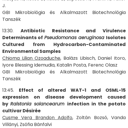
J.
GBI Mikrobiológia és Alkalmazott Biotechnológia
Tanszék
13:30.
Antibiotic Resistance and Virulence
Determinants of
Pseudomonas
aeruginosa
Isolates
Cultured from Hydrocarbon-Contaminated
Environmental Samples
Chioma Lilian Ozoaduche
, Balázs Libisch, Daniel Itoro,
Iyore Blessing Idemudia, Katalin Posta, Ferenc Olasz
GBI Mikrobiológia és Alkalmazott Biotechnológia
Tanszék
13:45.
Effect of altered WAT-1 and OSML-15
expression on disease development
caused
by
Ralstonia solancearum
infection in the potato
cultivar
Désirée
Cusme Vera Brandon Adolfo
, Zoltán Bozsó, Vanda
Villányi, Zsófia Bánfalvi