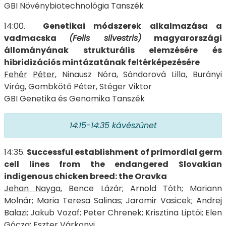
GBI Növénybiotechnológia Tanszék
14:00.
Genetikai módszerek alkalmazása a
vadmacska
(Felis silvestris)
magyarországi
állományának strukturális elemzésére és
hibridizációs mintázatának feltérképezésére
Fehér
Péter
, Ninausz Nóra, Sándorová Lilla, Burányi
Virág, Gombkötő Péter, Stéger Viktor
GBI Genetika és Genomika Tanszék
14:15-14:35
kávészünet
14:35.
Successful establishment of primordial germ
cell lines from the endangered Slovakian
indigenous chicken breed: the Oravka
Jehan Nayga
, Bence Lázár; Arnold Tóth; Mariann
Molnár; Maria Teresa Salinas; Jaromir Vasicek; Andrej
Balazi; Jakub Vozaf; Peter Chrenek; Krisztina Liptói; Elen
Gócza; Eszter Várkonyi