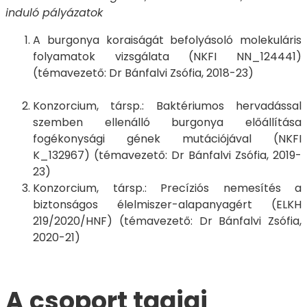
induló pályázatok
A burgonya koraiságát befolyásoló molekuláris
folyamatok vizsgálata (NKFI NN_124441)
(témavezető: Dr Bánfalvi Zsófia, 2018-23)
Konzorcium, társp.: Baktériumos hervadással
szemben ellenálló burgonya előállítása
fogékonysági gének mutációjával (NKFI
K_132967) (témavezető: Dr Bánfalvi Zsófia, 2019-
23)
Konzorcium, társp.: Precíziós nemesítés a
biztonságos élelmiszer-alapanyagért (ELKH
219/2020/HNF) (témavezető: Dr Bánfalvi Zsófia,
2020-21)
A csoport tagjai​​​