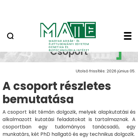
Oktatás
Ugrás a fő tartalomhoz
Tudomány
Burgonyakutatás csopo
Burgonyakutatás
MAGYAR AGRÁR- ÉS
ÉLETTUDOMÁNYI EGYETEM
GENETIKA ÉS
Csoport
BIOTECHNOLÓGIA INTÉZET
Utolsó frissítés: 2026 június 05.
A csoport részletes
bemutatása
A csoport két témán dolgozik, melyek alapkutatási és
alkalmazott kutatási feladatokat is tartalmaznak. A
csoportban egy tudományos tanácsadó, egy
munkatárs, két PhD hallgató és egy technikus dolgozik.