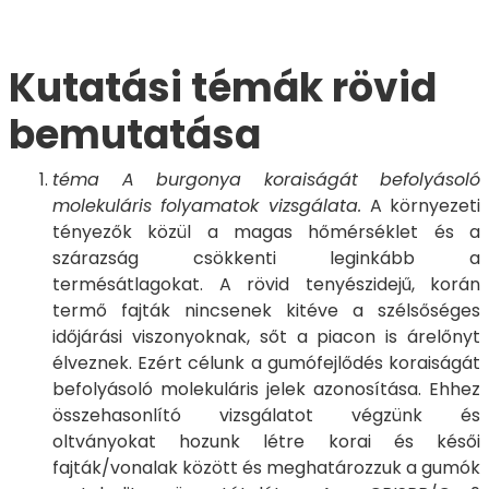
Kutatási témák rövid
bemutatása
téma A burgonya koraiságát befolyásoló
molekuláris folyamatok vizsgálata.
A környezeti
tényezők közül a magas hőmérséklet és a
szárazság csökkenti leginkább a
termésátlagokat. A rövid tenyészidejű, korán
termő fajták nincsenek kitéve a szélsőséges
időjárási viszonyoknak, sőt a piacon is árelőnyt
élveznek. Ezért célunk a gumófejlődés koraiságát
befolyásoló molekuláris jelek azonosítása. Ehhez
összehasonlító vizsgálatot végzünk és
oltványokat hozunk létre korai és késői
fajták/vonalak között és meghatározzuk a gumók