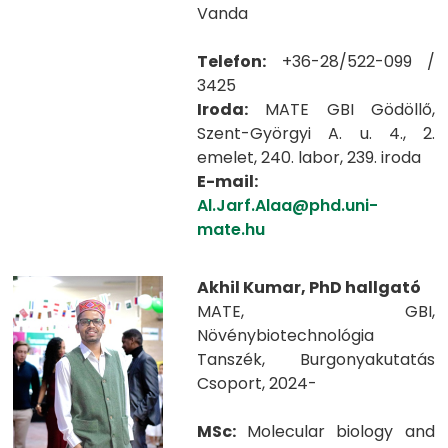
Vanda
Telefon:
+36-28/522-099 /
3425
Iroda:
MATE GBI Gödöllő,
Szent-Györgyi A. u. 4., 2.
emelet, 240. labor, 239. iroda
E-mail:
Al.Jarf.Alaa@phd.uni-
mate.hu
Akhil Kumar, PhD hallgató
MATE, GBI,
Növénybiotechnológia
Tanszék, Burgonyakutatás
Csoport, 2024-
MSc:
Molecular biology and