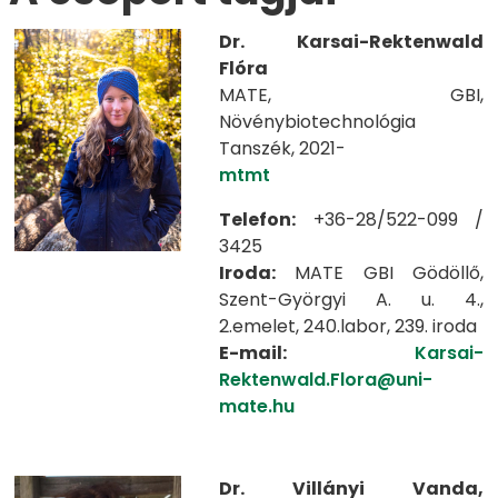
Dr. Karsai-Rektenwald
Flóra
MATE, GBI,
Növénybiotechnológia
Tanszék, 2021-
mtmt
Telefon:
+36-28/522-099 /
3425
Iroda:
MATE GBI Gödöllő,
Szent-Györgyi A. u. 4.,
2.emelet, 240.labor, 239. iroda
E-mail:
Karsai-
Rektenwald.Flora@uni-
mate.hu
Dr. Villányi Vanda,