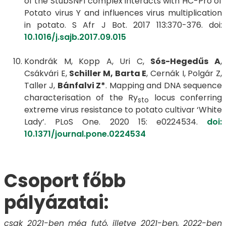
of the StubSNF1 complex interacts with HC-Pro of
Potato virus Y and influences virus multiplication
in potato. S Afr J Bot. 2017 113:370-376. doi:
10.1016/j.sajb.2017.09.015
Kondrák M, Kopp A, Uri C,
Sós-Hegedűs A
,
Csákvári E,
Schiller M, Barta E
, Cernák I, Polgár Z,
Taller J,
Bánfalvi Z*
. Mapping and DNA sequence
characterisation of the Ry
locus conferring
sto
extreme virus resistance to potato cultivar ‘White
Lady’. PLoS One. 2020 15: e0224534.
doi:
10.1371/journal.pone.0224534
Csoport főbb
pályázatai:
csak 2021-ben még futó, illetve 2021-ben, 2022-ben