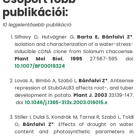
publikációi:
10 legjelentősebb publikáció
Silhavy D, Hutvágner G,
Barta E, Bánfalvi Z*
.
Isolation and characterization of a water-stress-
inducible cDNA clone from Solanum chacoense.
Plant Mol Biol. 1995
27:587-595. doi:
10.1007/BF00019324
Lovas A, Bimbó A, Szabó L,
Bánfalvi Z*
. Antisense
repression of StubGAL83 affects root-, and tuber
development in potato.
Plant J. 2003
33:139-147.
doi:
10.1046/j.1365-313x.2003.016015.x
Stiller I, Dulai S, Kondrák M, Tarnai R, Szabó L, Toldi
O,
Bánfalvi Z*
. Effects of drought on water
content and photosynthetic parameters in