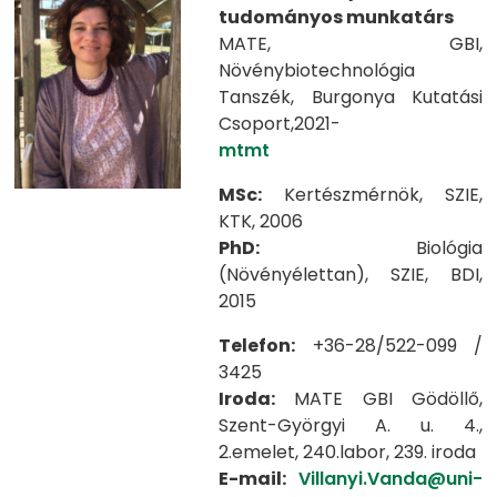
tudományos munkatárs
MATE, GBI,
Növénybiotechnológia
Tanszék, Burgonya Kutatási
Csoport,2021-
mtmt
MSc:
Kertészmérnök, SZIE,
KTK, 2006
PhD:
Biológia
(Növényélettan), SZIE, BDI,
2015
Telefon:
+36-28/522-099 /
3425
Iroda:
MATE GBI Gödöllő,
Szent-Györgyi A. u. 4.,
2.emelet, 240.labor, 239. iroda
E-mail:
Villanyi.Vanda@uni-