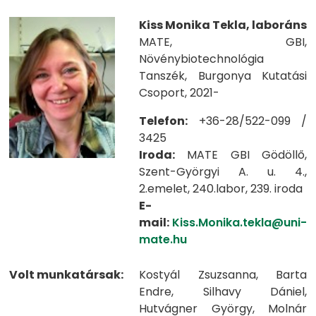
Kiss Monika Tekla, laboráns
MATE, GBI,
Növénybiotechnológia
Tanszék, Burgonya Kutatási
Csoport, 2021-
Telefon:
+36-28/522-099 /
3425
Iroda:
MATE GBI Gödöllő,
Szent-Györgyi A. u. 4.,
2.emelet, 240.labor, 239. iroda
E-
mail:
Kiss.Monika.tekla@uni-
mate.hu
Volt munkatársak:
Kostyál Zsuzsanna, Barta
Endre, Silhavy Dániel,
Hutvágner György, Molnár