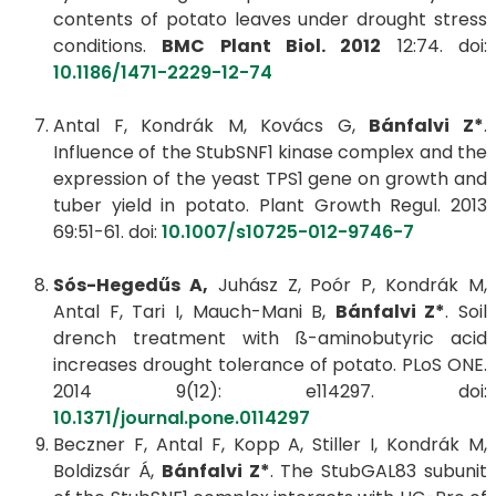
contents of potato leaves under drought stress
conditions.
BMC Plant Biol. 2012
12:74. doi:
10.1186/1471-2229-12-74
Antal F, Kondrák M, Kovács G,
Bánfalvi Z*
.
Influence of the StubSNF1 kinase complex and the
expression of the yeast TPS1 gene on growth and
tuber yield in potato. Plant Growth Regul. 2013
69:51-61. doi:
10.1007/s10725-012-9746-7
Sós-Hegedűs A,
Juhász Z, Poór P, Kondrák M,
Antal F, Tari I, Mauch-Mani B,
Bánfalvi Z*
. Soil
drench treatment with ß-aminobutyric acid
increases drought tolerance of potato. PLoS ONE.
2014 9(12): e114297. doi:
10.1371/journal.pone.0114297
Beczner F, Antal F, Kopp A, Stiller I, Kondrák M,
Boldizsár Á,
Bánfalvi Z*
. The StubGAL83 subunit