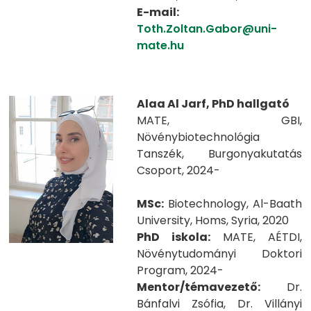
E-mail:
Toth.Zoltan.Gabor@uni-
mate.hu
Alaa Al Jarf, PhD hallgató
MATE, GBI,
Növénybiotechnológia
Tanszék, Burgonyakutatás
Csoport, 2024-
MSc:
Biotechnology, Al-Baath
University, Homs, Syria, 2020
PhD iskola:
MATE, AÉTDI,
Növénytudományi Doktori
Program, 2024-
Mentor/témavezető:
Dr.
Bánfalvi Zsófia, Dr. Villányi