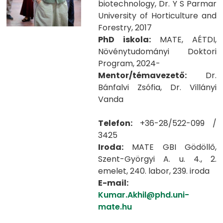
biotechnology, Dr. Y S Parmar
University of Horticulture and
Forestry, 2017
PhD iskola:
MATE, AÉTDI,
Növénytudományi Doktori
Program, 2024-
Mentor/témavezető:
Dr.
Bánfalvi Zsófia, Dr. Villányi
Vanda
Telefon:
+36-28/522-099 /
3425
Iroda:
MATE GBI Gödöllő,
Szent-Györgyi A. u. 4., 2.
emelet, 240. labor, 239. iroda
E-mail:
Kumar.Akhil@phd.uni-
mate.hu