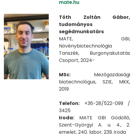
mate.hu
Tóth Zoltán Gábor,
tudományos
segédmunkatárs
MATE, GBI,
Növénybiotechnológia
Tanszék, Burgonyakutatás
Csoport, 2024-
MSc:
Mezőgazdasági
biotechnológus, SZIE, MKK,
2019
Telefon:
+36-28/522-099 /
3425
Iroda:
MATE GBI Gödöllő,
Szent-Györgyi A. u. 4., 2.
emelet, 240. labor, 239. iroda