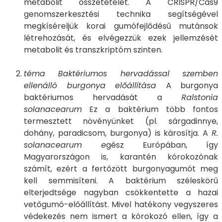
metabolit összetételét. A CRISPR/Cas9
genomszerkesztési technika segítségével
megkíséreljük korai gumófejlődésű mutánsok
létrehozását, és elvégezzük ezek jellemzését
metabolit és transzkriptóm szinten.
téma Baktériumos hervadással szemben
ellenálló burgonya előállítása
A burgonya
baktériumos hervadását a
Ralstonia
solanacearum
Ez a baktérium több fontos
termesztett növényünket (pl. sárgadinnye,
dohány, paradicsom, burgonya) is károsítja. A
R.
solanacearum e
gész Európában, így
Magyarországon is, karantén kórokozónak
számít, ezért a fertőzött burgonyagumót meg
kell semmisíteni. A baktérium széleskörű
elterjedtsége nagyban csökkentette a hazai
vetőgumó-előállítást. Mivel hatékony vegyszeres
védekezés nem ismert a kórokozó ellen, így a