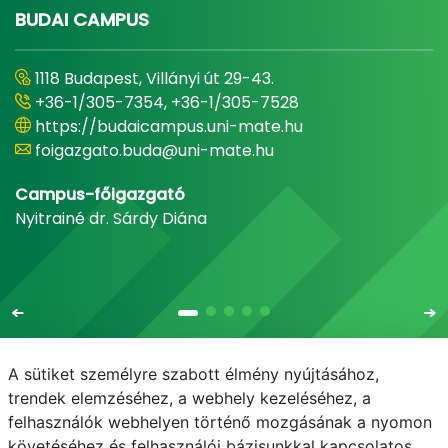
BUDAI CAMPUS
1118 Budapest, Villányi út 29-43.
+36-1/305-7354, +36-1/305-7528
https://budaicampus.uni-mate.hu
foigazgato.buda@uni-mate.hu
Campus-főigazgató
Nyitrainé dr. Sárdy Diána
A sütiket személyre szabott élmény nyújtásához,
trendek elemzéséhez, a webhely kezeléséhez, a
felhasználók webhelyen történő mozgásának a nyomon
E-mail
Telefonkönyv
NEPTUN
E-learning
követéséhez és felhasználói bázisunkkal kapcsolatos