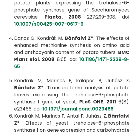
potato plants expressing the trehalose-6-
phosphate synthase gene of Saccharomyces
cerevisiae.
Planta. 2008
227:299-308. doi:
10.1007/s00425-007-0617-9
Dancs G, Kondrák M,
Bánfalvi Z*
. The effects of
enhanced methionine synthesis on amino acid
and anthocyanin content of potato tubers.
BMC
Plant Biol. 2008
8:65. doi:
10.1186/1471-2229-8-
65
Kondrák M, Marincs F, Kalapos B, Juhász Z,
Bánfalvi Z*
. Transcriptome analysis of potato
leaves expressing the trehalose-6-phosphate
synthase 1 gene of yeast.
PLoS ONE. 2011
6(8):
e23466. doi:
10.1371/journal.pone.0023466
Kondrák M, Marincs F, Antal F, Juhász Z,
Bánfalvi
Z*
. Effects of yeast trehalose-6-phosphate
synthase 1 on gene expression and carbohydrate