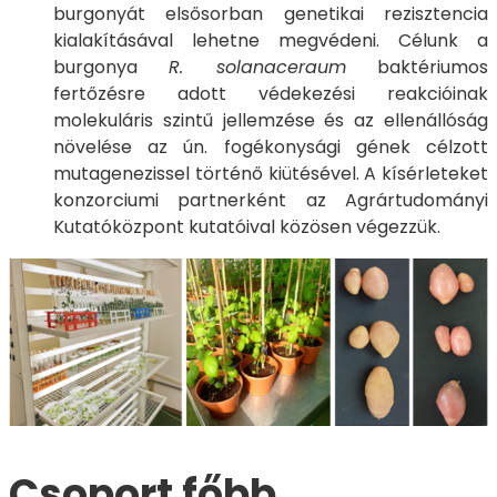
burgonyát elsősorban genetikai rezisztencia
kialakításával lehetne megvédeni. Célunk a
burgonya
R. solanaceraum
baktériumos
fertőzésre adott védekezési reakcióinak
molekuláris szintű jellemzése és az ellenállóság
növelése az ún. fogékonysági gének célzott
mutagenezissel történő kiütésével. A kísérleteket
konzorciumi partnerként az Agrártudományi
Kutatóközpont kutatóival közösen végezzük.
Csoport főbb