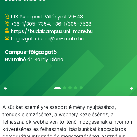
1118 Budapest, Villányi út 29-43.
+36-1/305-7354, +36-1/305-7528
https://budaicampus.uni-mate.hu
foigazgato.buda@uni-mate.hu
Campus-főigazgató
Nyitrainé dr. Sárdy Diána
A sütiket személyre szabott élmény nyújtásához,
trendek elemzéséhez, a webhely kezeléséhez, a
felhasználók webhelyen történő mozgásának a nyomon
E-mail
Telefonkönyv
NEPTUN
E-learning
követéséhez és felhasználói bázisunkkal kapcsolatos
demográfiai információk megszerzéséhez használjuk.