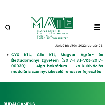
Oktatás
Ugrás a fő tartalomhoz
Tudomány
Pályázatok - Genetika
Pályázatok
MAGYAR AGRÁR- ÉS
ÉLETTUDOMÁNYI EGYETEM
GENETIKA ÉS
BIOTECHNOLÓGIA INTÉZET
Utolsó frissítés: 2022 február 08.
CYX Kft., Glia Kft, Magyar Agrár- és
Élettudományi Egyetem (2017-1.3.1-VKE-2017-
00030)- Alga-baktérium ko-kultivációs
moduláris szennyvízkezelő rendszer fejlesztés
BUDAI CAMPUS