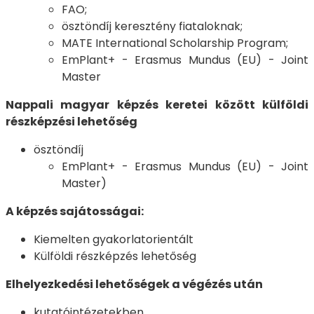
FAO;
ösztöndíj keresztény fiataloknak;
MATE International Scholarship Program;
EmPlant+ - Erasmus Mundus (EU) - Joint
Master
Nappali magyar képzés keretei között külföldi
részképzési lehetőség
ösztöndíj
EmPlant+ - Erasmus Mundus (EU) - Joint
Master)
A képzés sajátosságai:
Kiemelten gyakorlatorientált
Külföldi részképzés lehetőség
Elhelyezkedési lehetőségek a végézés után
kutatóintézetekben