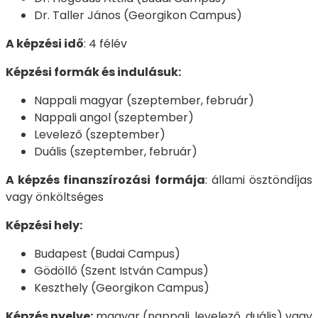
Dr. Taller János (Georgikon Campus)
A képzési idő
: 4 félév
Képzési formák és indulásuk:
Nappali magyar (szeptember, február)
Nappali angol (szeptember)
Levelező (szeptember)
Duális (szeptember, február)
A képzés finanszírozási formája
: állami ösztöndíjas
vagy önköltséges
Képzési hely:
Budapest (Budai Campus)
Gödöllő (Szent István Campus)
Keszthely (Georgikon Campus)
Képzés nyelve:
magyar (nappali, levelező, duális) vagy