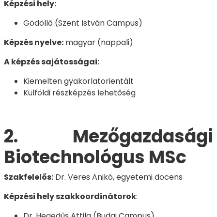
Képzési hely:
Gödöllő (Szent István Campus)
Képzés nyelve:
magyar (nappali)
A képzés sajátosságai:
Kiemelten gyakorlatorientált
Külföldi részképzés lehetőség
2. Mezőgazdasági
Biotechnológus MSc
Szakfelelős:
Dr. Veres Anikó, egyetemi docens
Képzési hely szakkoordinátorok
:
Dr. Hegedűs Attila (Budai Campus)