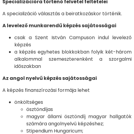
Specializációra történő felvétel feltételei
A specializáció választás a beiratkozáskor történik.
A levelező munkarendű képzés sajátosságai
csak a Szent István Campuson indul levelező
képzés
a képzés egyhetes blokkokban folyik két-három
alkalommal szemeszterenként a szorgalmi
időszakban
Az angol nyelvű képzés sajátosságai
A képzés finanszírozási formája lehet
önköltséges
ösztöndíjas
magyar állami ösztöndíj magyar hallgatók
számára angolnyelvű képzéshez;
Stipendium Hungaricum;