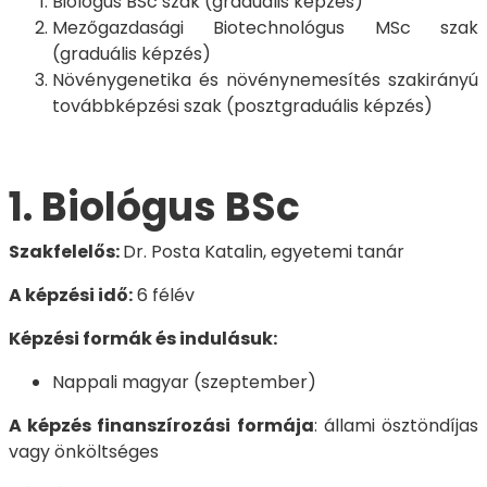
Biológus BSc szak (graduális képzés)
Mezőgazdasági Biotechnológus MSc szak
(graduális képzés)
Növénygenetika és növénynemesítés szakirányú
továbbképzési szak (posztgraduális képzés)
1. Biológus BSc
Szakfelelős:
Dr. Posta Katalin, egyetemi tanár
A képzési idő:
6 félév
Képzési formák és indulásuk:
Nappali magyar (szeptember)
A képzés finanszírozási formája
: állami ösztöndíjas
vagy önköltséges