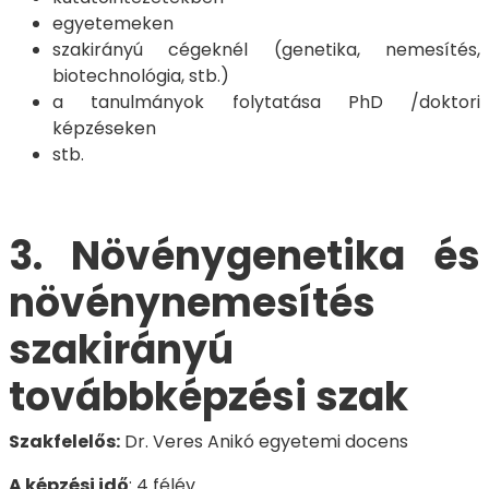
egyetemeken
szakirányú cégeknél (genetika, nemesítés,
biotechnológia, stb.)
a tanulmányok folytatása PhD /doktori
képzéseken
stb.
3.
Növénygenetika és
növénynemesítés
szakirányú
továbbképzési szak
Szakfelelős:
Dr. Veres Anikó egyetemi docens
A képzési idő
: 4 félév