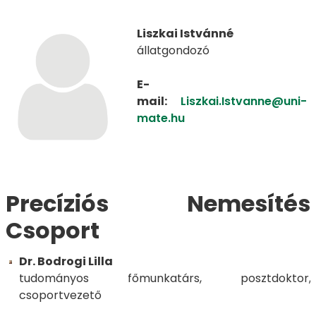
Liszkai Istvánné
állatgondozó
E-
mail:
Liszkai.Istvanne@uni-
mate.hu
Precíziós Nemesítés
Csoport
Dr. Bodrogi Lilla
tudományos főmunkatárs, posztdoktor,
csoportvezető