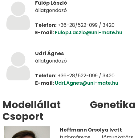
Fülöp László
állatgondozó
Telefon:
+36-28/522-099 / 3420
E-mail:
Fulop.Laszlo@uni-mate.hu
Udri Ágnes
állatgondozó
Telefon:
+36-28/522-099 / 3420
E-mail:
Udri.Agnes@uni-mate.hu
Modellállat Genetika
Csoport
Hoffmann Orsolya Ivett
tudományos főmunkatárs,