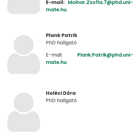
E-mail:
Molnar.Zsofia.7@phd.uni-
mate.hu
Plank Patrik
PhD hallgató
E-mail:
Plank.Patrik@phd.uni-
mate.hu
Holéci Dóra
PhD hallgató