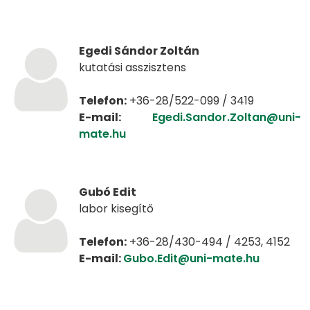
Egedi Sándor Zoltán
kutatási asszisztens
Telefon:
+36-28/522-099 / 3419
E-mail:
Egedi.Sandor.Zoltan@uni-
mate.hu
Gubó Edit
labor kisegítő
Telefon:
+36-28/430-494 / 4253, 4152
E-mail:
Gubo.Edit@uni-mate.hu