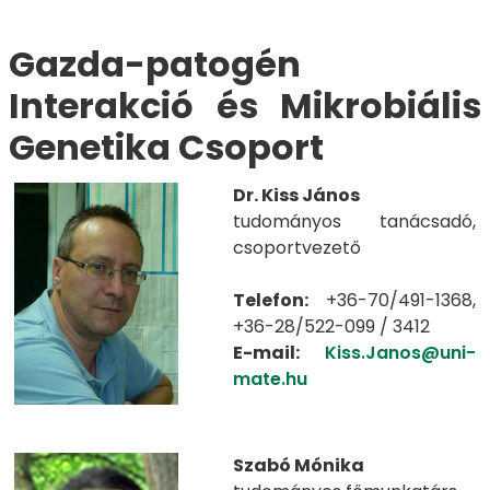
​​​​​​Gazda-patogén
Interakció és Mikrobiális
Genetika Csoport​
Dr. Kiss János
tudományos tanácsadó,
csoportvezető
Telefon:
+36-70/491-1368,
+36-28/522-099 / 3412
E-mail:
Kiss.Janos@uni-
mate.hu
Szabó Mónika