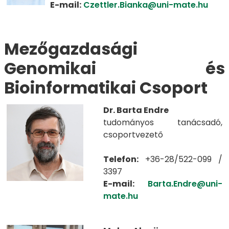
E-mail:
Czettler.Bianka@uni-mate.hu
Mezőgazdasági
Genomikai és
Bioinformatikai Csoport​​​​​
Dr. Barta Endre
tudományos tanácsadó,
csoportvezető
Telefon:
+36-28/522-099 /
3397
E-mail:
Barta.Endre@uni-
mate.hu