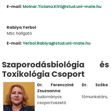
E-mail:
Molnar.Ticiana.Kitti@stud.uni-mate.hu
Rabiya Yerbol
MSc hallgató
E-mail:
Yerbol.Rabiya@stud.uni-mate.hu
​​​Szaporodásbiológia és
Toxikológia Csoport​​​​​
Dr. Ferencziné Dr. Szőke
Zsuzsanna
tudományos főmunkatárs,
csoportvezető