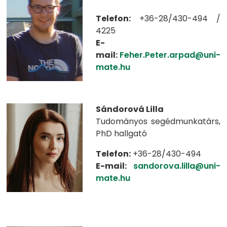
Telefon:
+36-28/430-494 /
4225
E-
mail:
Feher.Peter.arpad@uni-
mate.hu
Sándorová Lilla
Tudományos segédmunkatárs,
PhD hallgató
Telefon:
+36-28/430-494
E-mail:
sandorova.lilla@uni-
mate.hu