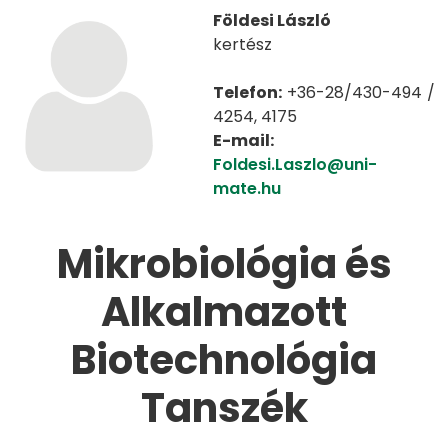
Földesi László
kertész
Telefon:
+36-28/430-494 /
4254, 4175
E-mail:
Foldesi.Laszlo@uni-
mate.hu
Mikrobiológia és
Alkalmazott
Biotechnológia
Tanszék