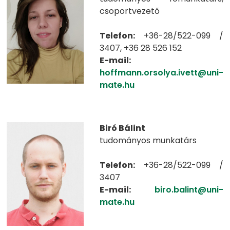
csoportvezető
Telefon:
+36-28/522-099 /
3407, +36 28 526 152
E-mail:
hoffmann.orsolya.ivett@uni-
mate.hu
Biró Bálint
tudományos munkatárs
Telefon:
+36-28/522-099 /
3407
E-mail:
biro.balint@uni-
mate.hu