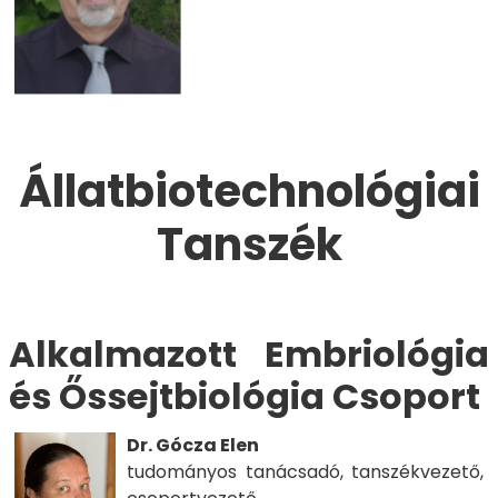
Állatbiotechnológiai
Tanszék
Alkalmazott Embriológia
és Őssejtbiológia Csoport
Dr. Gócza Elen
tudományos tanácsadó, tanszékvezető,