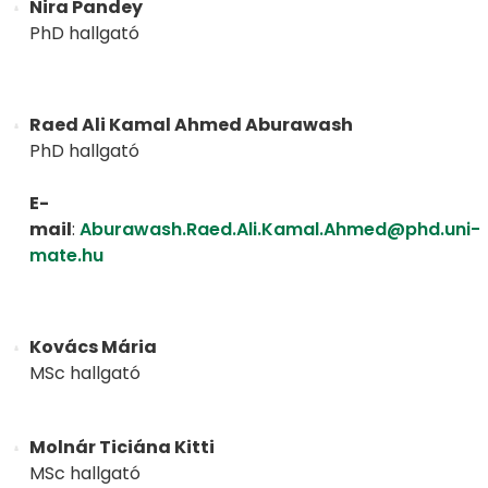
Nira Pandey
PhD hallgató
Raed Ali Kamal Ahmed Aburawash
PhD hallgató
E-
mail
:
Aburawash.Raed.Ali.Kamal.Ahmed@phd.uni-
mate.hu
Kovács Mária
MSc hallgató
Molnár Ticiána Kitti
MSc hallgató