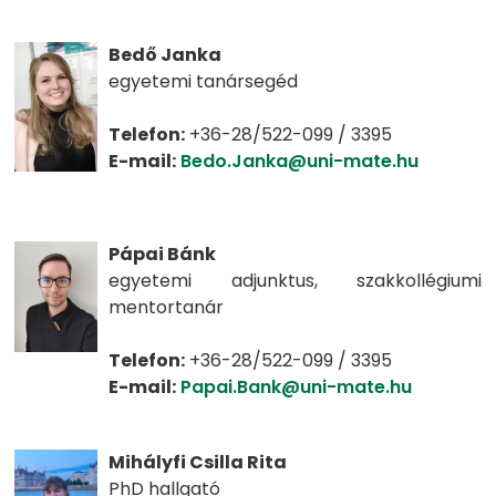
Bedő Janka
egyetemi tanársegéd
Telefon:
+36-28/522-099 / 3395
E-mail:
Bedo.Janka@uni-mate.hu
Pápai Bánk
egyetemi adjunktus, szakkollégiumi
mentortanár
Telefon:
+36-28/522-099 / 3395
E-mail:
Papai.Bank@uni-mate.hu
Mihályfi Csilla Rita
PhD hallgató