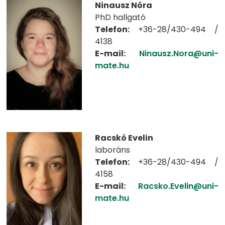
Ninausz Nóra
PhD hallgató
Telefon:
+36-28/430-494 /
4138
E-mail:
Ninausz.Nora@uni-
mate.hu
Racskó Evelin
laboráns
Telefon:
+36-28/430-494 /
4158
E-mail:
Racsko.Evelin@uni-
mate.hu