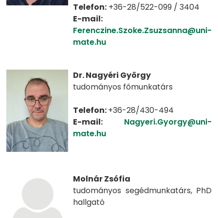
Telefon:
+36-28/522-099 / 3404
E-mail:
Ferenczine.Szoke.Zsuzsanna@uni-
mate.hu
Dr. Nagyéri György
tudományos főmunkatárs
Telefon:
+36-28/430-494
E-mail:
Nagyeri.Gyorgy@uni-
mate.hu
Molnár Zsófia
tudományos segédmunkatárs, PhD
hallgató