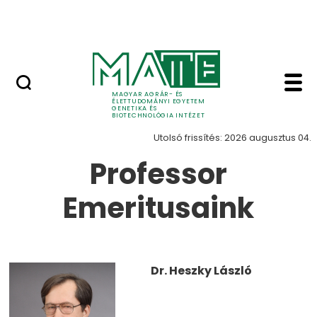
Oktatás
Ugrás a fő tartalomhoz
Tudomány
Munkatársak - Genetik
Munkatársak
MAGYAR AGRÁR- ÉS
ÉLETTUDOMÁNYI EGYETEM
GENETIKA ÉS
BIOTECHNOLÓGIA INTÉZET
Utolsó frissítés: 2026 augusztus 04.
Professor
Emeritusaink
Dr. Heszky László