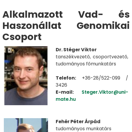
Alkalmazott Vad- és
Haszonállat Genomikai
Csoport
Dr. Stéger Viktor
​​​​​tanszékvezető, csoportvezető,
tudományos főmunkatárs
Telefon:
+36-28/522-099 /
3426
E-mail:
Steger.Viktor@uni-
mate.hu
Fehér Péter Árpád
tudományos munkatárs