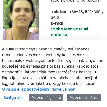
tudományos főmunkatárs
Telefon:
+36-28/522-099 /
3412
E-mail:
Szabo.Monika@uni-
mate.hu
A sütiket személyre szabott élmény nyújtásához,
Bogár Andrea
trendek elemzéséhez, a webhely kezeléséhez, a
labor kisegítő
felhasználók webhelyen történő mozgásának a nyomon
követéséhez és felhasználói bázisunkkal kapcsolatos
Telefon:
+36-28/430-494
demográfiai információk megszerzéséhez használjuk.
E-
Fogadja el az összes sütit a webhelyünk által nyújtott
mail:
Bogar.Andrea@uni-
legjobb élmény érdekében, vagy kezelje beállításait.
mate.hu
Olvassa el az adatvédelmi irányelveinket
Konfigurálás
Összes elfogadása
Összes elutasítása
Növénygenomikai és