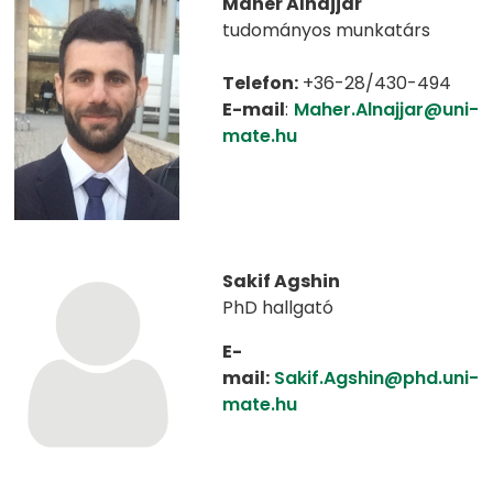
Maher Alnajjar
tudományos munkatárs
Telefon:
+36-28/430-494
E-mail
:
Maher.Alnajjar@uni-
mate.hu
Sakif Agshin
PhD hallgató
E-
mail:
Sakif.Agshin@phd.uni-
mate.hu