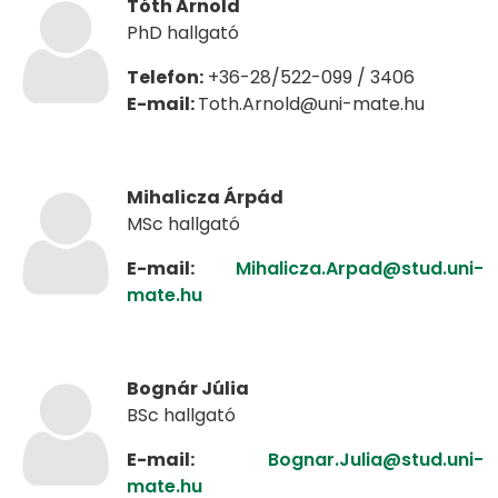
Tóth Arnold
PhD hallgató
Telefon:
+36-28/522-099 / 3406
E-mail:
Toth.Arnold@uni-mate.hu
Mihalicza Árpád
MSc hallgató
E-mail:
Mihalicza.Arpad@stud.uni-
mate.hu
Bognár Júlia
BSc hallgató
E-mail:
Bognar.Julia@stud.uni-
mate.hu