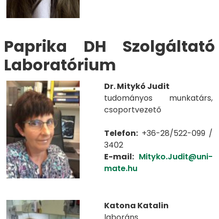
​​​​Paprika DH Szolgáltató
Laboratórium
Dr. Mitykó Judit
tudományos munkatárs,
csoportvezető
Telefon:
+36-28/522-099 /
3402
E-mail:
Mityko.Judit@uni-
mate.hu
Katona Katalin
laboráns