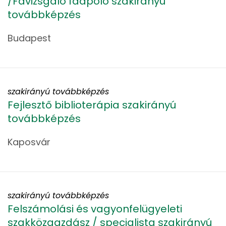
/Favizsgáló faápoló szakirányú
továbbképzés
Budapest
szakirányú továbbképzés
Fejlesztő biblioterápia szakirányú
továbbképzés
Kaposvár
szakirányú továbbképzés
Felszámolási és vagyonfelügyeleti
szakközgazdász / specialista szakirányú