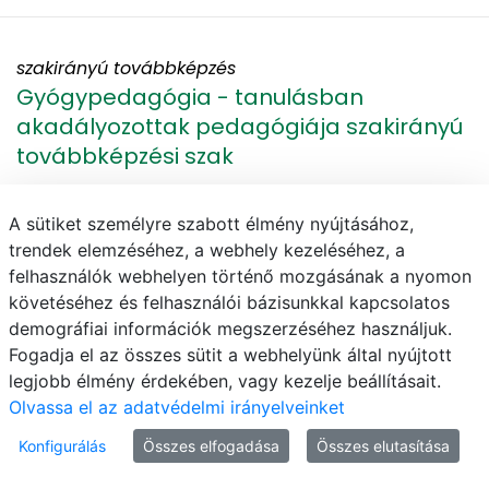
szakirányú továbbképzés
Gyógypedagógia - tanulásban
akadályozottak pedagógiája szakirányú
továbbképzési szak
Kaposvár
A sütiket személyre szabott élmény nyújtásához,
trendek elemzéséhez, a webhely kezeléséhez, a
felhasználók webhelyen történő mozgásának a nyomon
követéséhez és felhasználói bázisunkkal kapcsolatos
szakirányú továbbképzés
demográfiai információk megszerzéséhez használjuk.
Gyógypedagógia – Pszichopedagógia
Fogadja el az összes sütit a webhelyünk által nyújtott
szakirányú továbbképzési szak
legjobb élmény érdekében, vagy kezelje beállításait.
Olvassa el az adatvédelmi irányelveinket
Kaposvár
Konfigurálás
Összes elfogadása
Összes elutasítása